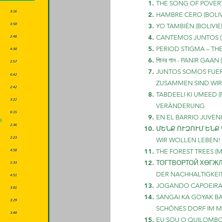
THE SONG OF POVERTY
HAMBRE CERO (BOLI
YO TAMBIÉN (BOLIVIE
CANTEMOS JUNTOS (
PERIOD STIGMA – TH
পািনর গান - PANIR GAA
JUNTOS SOMOS FUERT
ZUSAMMEN SIND WIR
TABDEELI KI UMEED (PAKISTAN) - تLدP ON
VERÄNDERUNG
EN EL BARRIO JUVENIL
ՄԵՆՔ ՈՒԶՈՒՄ ԵՆՔ Կ
WIR WOLLEN LEBEN!
THE FOREST TREES (
ТОГТВОРТОЙ ХӨГЖЛИЙ
DER NACHHALTIGKEI
JOGANDO CAPOEIRA (
SANGAI KA GOYAK BA
SCHÖNES DORF IM 
EU SOU O QUILOMBOL