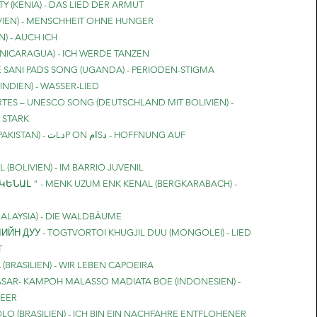
 (KENIA) - DAS LIED DER ARMUT
VIEN) - MENSCHHEIT OHNE HUNGER
N) - AUCH ICH
NICARAGUA) - ICH WERDE TANZEN
E SANI PADS SONG (UGANDA) - PERIODEN-STIGMA
N (INDIEN) - WASSER-LIED
ES – UNESCO SONG (DEUTSCHLAND MIT BOLIVIEN) -
 STARK
 امSد - HOFFNUNG AUF
 (BOLIVIEN) - IM BARRIO JUVENIL
ԵՆԱԼ " - MENK UZUM ENK KENAL (BERGKARABACH) -
MALAYSIA) - DIE WALDBÄUME
Н ДУУ - TOGTVORTOI KHUGJIL DUU (MONGOLEI) - LIED
T
BRASILIEN) - WIR LEBEN CAPOEIRA
SAR- KAMPOH MALASSO MADIATA BOE (INDONESIEN) -
MEER
O (BRASILIEN) - ICH BIN EIN NACHFAHRE ENTFLOHENER