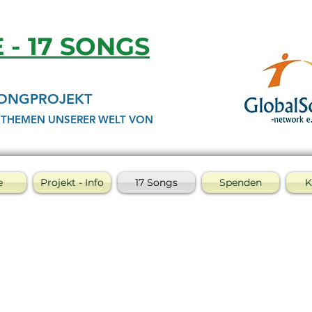
E - 17 SONGS
SONGPROJEKT
 THEMEN UNSERER WELT VON
e
Projekt - Info
17 Songs
Spenden
K