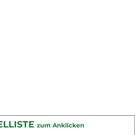
ELLISTE
zum A
nklicken