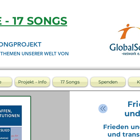
E - 17 SONGS
SONGPROJEKT
 THEMEN UNSERER WELT VON
e
Projekt - Info
17 Songs
Spenden
K
Fr
und
Frieden un
und trans