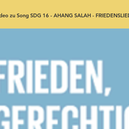
deo zu Song SDG 16 - AHANG SALAH - FRIEDENSLIE