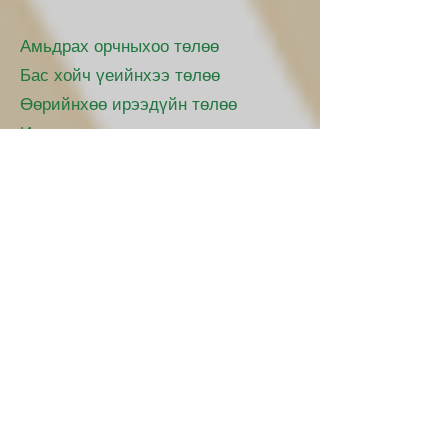
Амьдрах орчныхоо төлөө
Бас хойч үеийнхээ төлөө
Өөрийнхөө ирээдүйн төлөө
Илүү хэрэглээнээсээ татгалз
Refrain:
Сайхан бүхнээ аврахын төлөө
Өөрчлөлт хийхийг бид хүснэ
Хэрэгтэй л юмаа авахын оронд
Хамгийн үнэтэйг нь сонгоод байх
уу?
3
Хэрэггүй болсон юмс