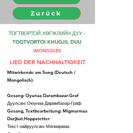
Zurück
ТОГТВОРТОЙ ХӨГЖЛИЙН ДУУ -
TOGTVORTOI KHUGJIL DUU
(MONGOLEI)
LIED DER NACHHALTIGKEIT
Mitwirkende am Song (Deutsch /
Mongolisch):
Gesang: Oyunaa Darambazar-Graf
Дуулсан: Оюунаа Дарамбазар-Граф
Gesang, Textbearbeitung: Migmarmaa
Dorjbat.Hoppstetter
Текст найруулсан: Мягмармаа