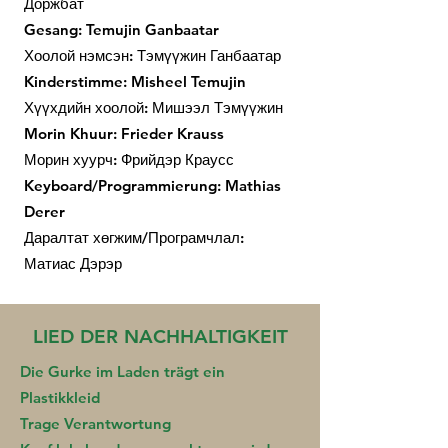
Доржбат
Gesang: Temujin Ganbaatar
Хоолой нэмсэн: Тэмүүжин Ганбаатар
Kinderstimme: Misheel Temujin
Хүүхдийн хоолой: Мишээл Тэмүүжин
Morin Khuur: Frieder Krauss
Морин хуурч: Фрийдэр Краусс
Keyboard/Programmierung: Mathias
Derer
Даралтат хөгжим/Програмчлал:
Матиас Дэрэр
LIED DER NACHHALTIGKEIT
Die Gurke im Laden trägt ein
Plastikkleid
Trage Verantwortung