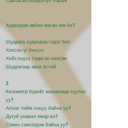
Савлагаа боодолгүй барааг
Худалдаж авбал яасан юм бэ?
Шудрага худалдаа гэдэг бол
Хоосон үг бишээ
Хийсэндээ таарсан хөлсөө
Шудрагаар авах ёстой
2
Километр бүрийг машинаар туулах
уу?
Алхах тийм хэцүү байна уу?
Дугуй унавал ямар вэ?
Сонин сонсогдож байна уу?