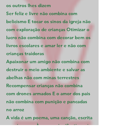
os outros lhes dizem
Ser feliz e livre não combina com
belicismo E tocar os sinos da igreja não
com exploração de crianças Otimizar o
lucro não combina com decorar bem os
livros escolares e amar ler e não com
crianças traidoras
Apaixonar um amigo não combina com
destruir o meio ambiente e salvar as
abelhas não com minas terrestres
Recompensar crianças não combina
com drones armados E o amor dos pais
não combina com punição e pancadas
no arroz
A vida é um poema, uma canção, escrita
por si mesma Às vezes significativa e às
vezes não Às vezes a vida é apenas