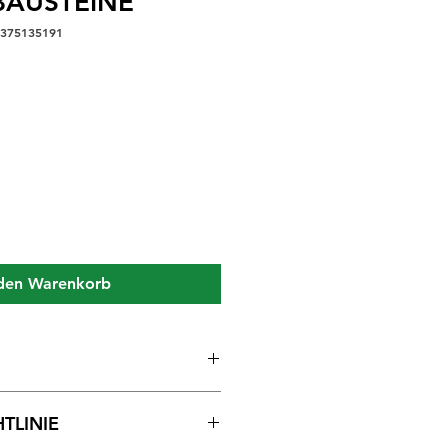
BAUSTEINE
5375135191
 den Warenkorb
NSERER SCHULWAND
TLINIE