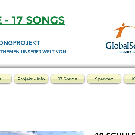
E - 17 SONGS
SONGPROJEKT
 THEMEN UNSERER WELT VON
e
Projekt - Info
17 Songs
Spenden
K