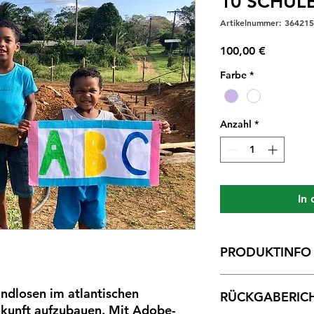
10 SCHUL
Artikelnummer: 36421
Preis
100,00 €
Farbe
*
Anzahl
*
In
PRODUKTINFO
DEIN NAME AN U
ndlosen im atlantischen
RÜCKGABERICH
ukunft aufzubauen. Mit Adobe-