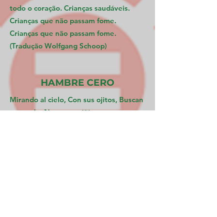
todo o coração. Crianças saudáveis.
Crianças que não passam fome.
Crianças que não passam fome.
(Tradução Wolfgang Schoop)
HAMBRE CERO
Mirando al cielo, Con sus ojitos, Buscan
consuelo, Nuestros niñitos.
Nossa grande meta, É hambre cero,
Aqui na Bolívia, E o mundo inteiro
Los padres luchan, Con la pobreza, Y
todos viven, Con gran tristeza.
Crianças sanitas, crianças sin hambre,
crianças felizes.
Hagamos algo, Por los humildes, Por su
desdicha,