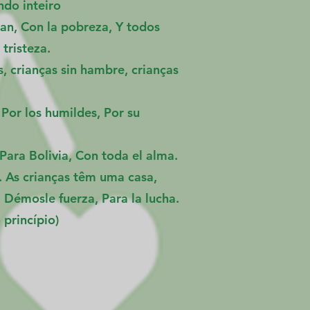
ndo inteiro
an, Con la pobreza, Y todos
 tristeza.
s, crianças sin hambre, crianças
Por los humildes, Por su
ara Bolivia, Con toda el alma.
s. As crianças têm uma casa,
 Démosle fuerza, Para la lucha.
 princípio)