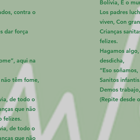
Bolívia, E o mu
ados, contra o
Los padres luch
viven, Con gran
s dar força
Crianças sanita
felizes.
Hagamos algo, 
ome”, aqui na
desdicha,
“Eso soñamos, P
e não têm fome,
Sanitos infanti
Demos trabajo,
via, de todo o
(Repite desde o
ianças que não
 felizes.
via, de todo o
ianças que não