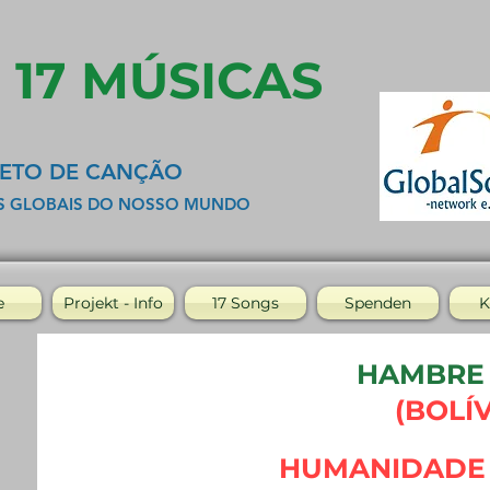
- 17 MÚSICAS
ETO DE CANÇÃO
S GLOBAIS DO NOSSO MUNDO
e
Projekt - Info
17 Songs
Spenden
K
HAMBRE
(BOLÍV
HUMANIDADE