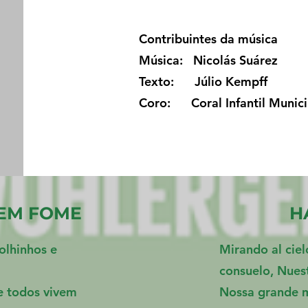
Contribuintes da música
Música: Nicolás Suárez
Texto: Júlio Kempff
Coro: Coral Infantil Municip
EM FOME
H
olhinhos e
Mirando al ciel
consuelo, Nuest
e todos vivem
Nossa grande m