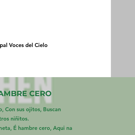
al Voces del Cielo
AMBRE CERO
o, Con sus ojitos, Buscan
ros niñitos.
eta, É hambre cero, Aqui na