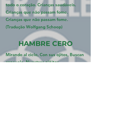
todo o coração. Crianças saudáveis.
Crianças que não passam fome.
Crianças que não passam fome.
(Tradução Wolfgang Schoop)
HAMBRE CERO
Mirando al cielo, Con sus ojitos, Buscan
consuelo, Nuestros niñitos.
Nossa grande meta, É hambre cero,
Aqui na Bolívia, E o mundo inteiro
Los padres luchan, Con la pobreza, Y
todos viven, Con gran tristeza.
Crianças sanitas, crianças sin hambre,
crianças felizes.
Hagamos algo, Por los humildes, Por su
desdicha,