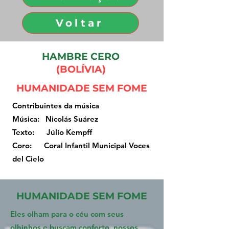
Voltar
HAMBRE CERO
(BOLÍVIA)
HUMANIDADE SEM FOME
Contribuintes da música
Música: Nicolás Suárez
Texto: Júlio Kempff
Coro: Coral Infantil Municipal Voces
del Cielo
HUMANIDADE SEM FOME
Eles olham para o céu com seus
olhinhos e buscam conforto, nossos