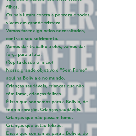
filhos.
Os pais lutam contra a pobreza e todos
vivem em grande tristeza.
Vamos fazer algo pelos necessitados,
contra o seu sofrimento.
Vamos dar trabalho a eles, vamos dar
força para a luta.
(Repita desde o início)
Nosso grande objetivo é “Sem Fome”,
aqui na Bolívia e no mundo.
Crianças saudáveis, crianças que não
têm fome, crianças felizes.
É isso que sonhamos para a Bolívia, de
todo o coração. Crianças saudáveis.
Crianças que não passam fome.
Crianças que estão felizes.
É isso que sonhamos para a Bolívia, de