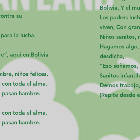
Bolivia, Y el m
contra su
Los padres luch
viven, Con gran
para la lucha.
Niños sanitos, 
Hagamos algo, 
”, aquí en Bolivia
desdicha,
“Eso soñamos, P
bre, niños felices.
Sanitos infanti
 con toda el alma.
Demos trabajo,
o pasan hambre.
(Repite desde e
 con toda el alma.
o pasan hambre.