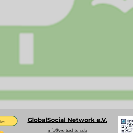
GlobalSocial Network e.V.
ias
info@weltsichten.de