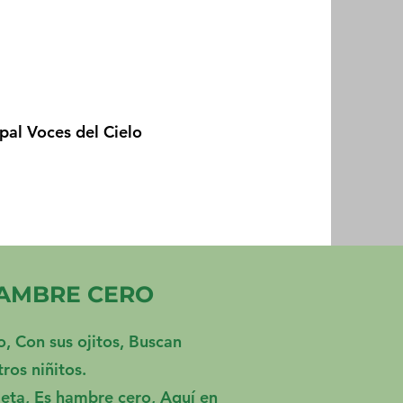
al Voces del Cielo
AMBRE CERO
o, Con sus ojitos, Buscan
ros niñitos.
eta, Es hambre cero, Aquí en