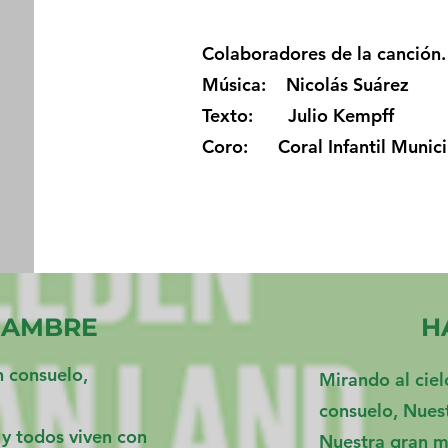
Colaboradores de la canción.
Música: Nicolás Suárez
Texto: Julio Kempff
Coro: Coral Infantil Municip
HAMBRE
H
n consuelo,
Mirando al ciel
consuelo, Nuest
 y todos viven con
Nuestra gran m