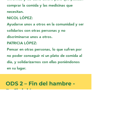
comprar la comida y las medicinas que
necesitan.
NICOL LÓPEZ:
Ayudarse unos a otros en la comunidad y ser
solidarios con otras personas y no
discriminarse unos a otros.
PATRICIA LÓPEZ:
Pensar en otras personas, lo que sufren por
no poder conseguir ni un plato de comida al
día, y solidarizarnos con ellas poniéndonos
en su lugar.
ODS 2 – Fin del hambre -
Definición
¡Lucha contra el hambre en todo el mundo!
¡Acabar con el hambre, una nutrición saludable
para todos, asegurar el futuro de la
agricultura!
¡Poner fin al hambre en todo el mundo,