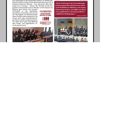
Ustad Noor Bakhsh
Viene de cerca de Pasni en la región de
Baluchistán y ha jugado Benju desde la
infancia. A pesar de no tener celular ni
acceso a internet, lanzó su álbum debut
en 2022, a los 78 años. El