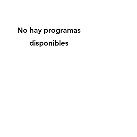
No hay programas
disponibles
Solicitar copias
GlobalSocial Network e.V.