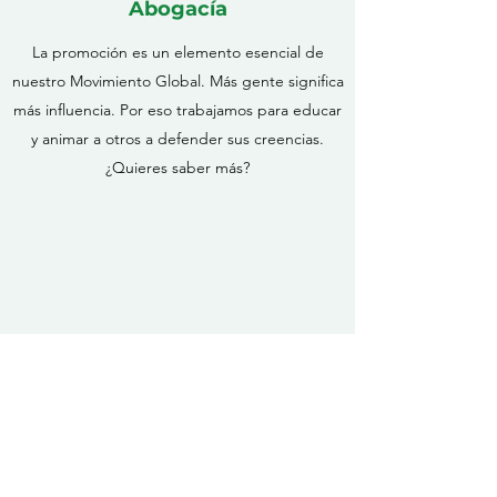
Abogacía
La promoción es un elemento esencial de
nuestro Movimiento Global. Más gente significa
más influencia. Por eso trabajamos para educar
y animar a otros a defender sus creencias.
¿Quieres saber más?
relación pública
Como gran movimiento de activistas, las
relaciones públicas son muy importantes para
nosotros. Creemos que las mejores soluciones
para la sociedad vienen de dentro. Nuestro